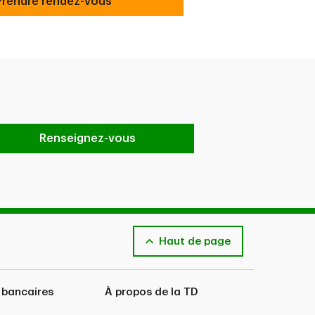
Prendre rendez-vous
Prendre rendez-vous
Renseignez-vous
Haut de page
 bancaires
À propos de la TD