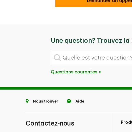
Sécurisé
Demander un appel
Une question? Trouvez la
Quelle est votre question?
Questions courantes
Nous trouver
Aide
Contactez-nous
Prod