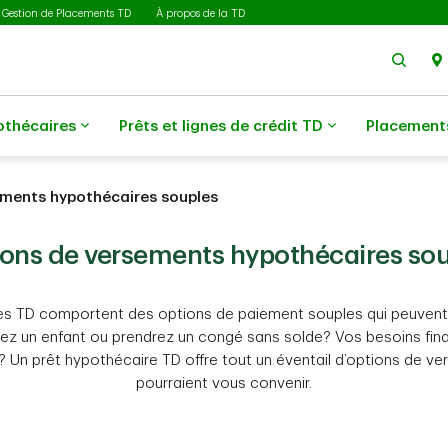
Gestion de Placements TD
À propos de la TD
Rech
othécaires
Prêts et lignes de crédit TD
Placement
ements hypothécaires souples
ons de versements hypothécaires so
es TD comportent des options de paiement souples qui peuvent 
ez un enfant ou prendrez un congé sans solde? Vos besoins fin
s? Un prêt hypothécaire TD offre tout un éventail d’options de v
pourraient vous convenir.