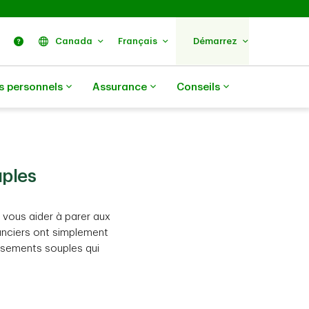
ercher
Nous trouver
Aide
Canada
Français
Démarrez
s personnels
Assurance
Conseils
uples
vous aider à parer aux
anciers ont simplement
ersements souples qui