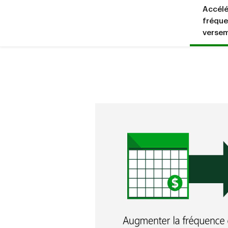
Accélé
fréque
verse