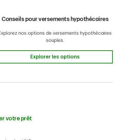
Conseils pour versements hypothécaires
Explorez nos options de versements hypothécaires
souples.
Conseils pour versements hypothécaires
Explorer les options
r votre prêt