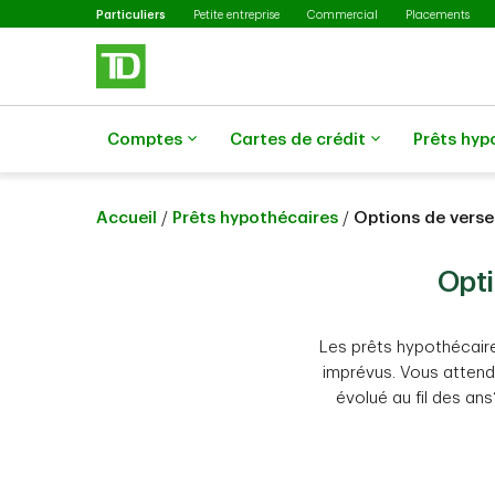
Sélectionné
Passer au contenu principal
Particuliers
Petite entreprise
Commercial
Placements
Comptes
Cartes de crédit
Prêts hyp
Accueil
/
Prêts hypothécaires
/
Options de vers
Opti
Les prêts hypothécair
imprévus. Vous attend
évolué au fil des an