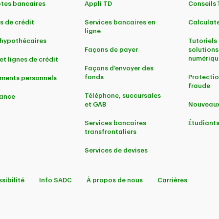
tes bancaires
Appli TD
Conseils
s de crédit
Services bancaires en
Calculate
ligne
 hypothécaires
Tutoriels 
Façons de payer
solutions
numériqu
et lignes de crédit
Façons d’envoyer des
fonds
Protectio
ments personnels
fraude
Téléphone, succursales
ance
et GAB
Nouveaux
Services bancaires
Étudiant
transfrontaliers
Services de devises
sibilité
Info SADC
À propos de nous
Carrières