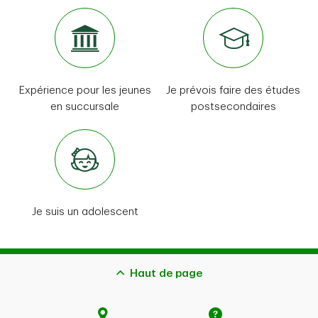
Si votre enfant est âgé de 14 ans ou plus et
que le compte bancaire est uniquement à
son nom (
compte individuel
), vous ne
pouvez pas y retirer de l’argent.
Expérience pour les jeunes
Je prévois faire des études
en succursale
postsecondaires
Je suis un adolescent
Haut de page