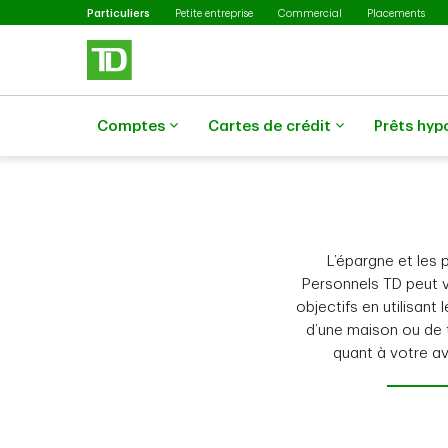
Sélectionné
Passer au contenu principal
Particuliers
Petite entreprise
Commercial
Placements
Comptes
Cartes de crédit
Prêts hyp
L’épargne et les 
Personnels TD peut v
objectifs en utilisant
d’une maison ou de 
quant à votre av