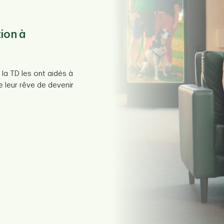
tion à
s rêves
 un nouveau
e de ses rêves, et une
é à y parvenir.
 la TD les ont aidés à
scussion sur le
de leur rêve de devenir
on plan vers