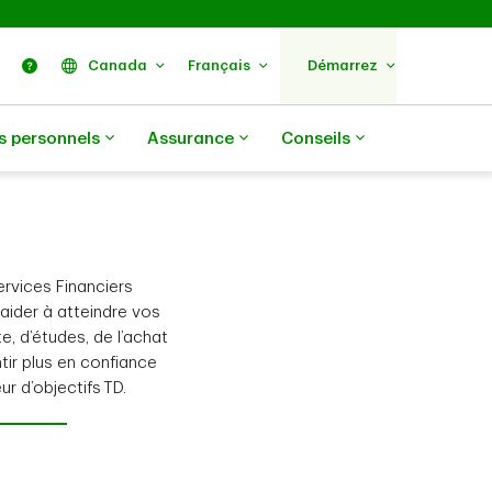
ercher
Nous trouver
Aide
Canada
Français
Démarrez
s personnels
Assurance
Conseils
ervices Financiers
aider à atteindre vos
e, d’études, de l’achat
ir plus en confiance
r d’objectifs TD.