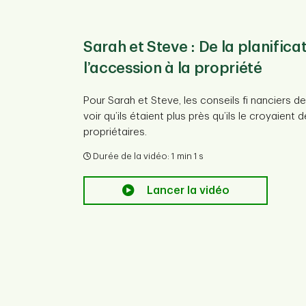
Sarah et Steve : De la planifica
Wink : Planifier la retraite de se
Neha : Gérer ses finances dans
l’accession à la propriété
pays
Wink avait besoin d’aide pour définir la retrait
discussion sur le Créateur d’objectifs TD l’a aid
Pour Sarah et Steve, les conseils fi nanciers de
Après son arrivée au Canada, Neha a eu une di
voir qu’ils étaient plus près qu’ils le croyaient 
Créateur d’objectifs TD qui l’a aidée à définir s
Durée de la vidéo: 1 min 3 s
propriétaires.
l’indépendance fi nancière.
Lancer la vidéo
Durée de la vidéo: 1 min 1 s
Durée de la vidéo: 1 min 7 s
Lancer la vidéo
Lancer la vidéo