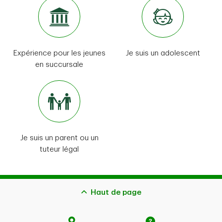
S’il s’agit d’un
compte individuel
, seul le titulaire
désigné du compte (le jeune) y a accès. Le parent ou le
tuteur légal n’y a pas accès.
Expérience pour les jeunes
Je suis un adolescent
en succursale
Je suis un parent ou un
tuteur légal
Haut de page