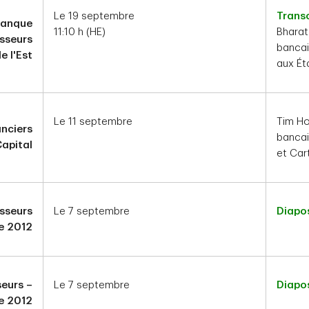
Le 19 septembre
Transc
Banque
11:10 h (HE)
Bharat
isseurs
bancai
e l'Est
aux Ét
Le 11 septembre
Tim Ho
anciers
bancai
apital
et Car
isseurs
Le 7 septembre
Diapos
e 2012
seurs –
Le 7 septembre
Diapos
e 2012