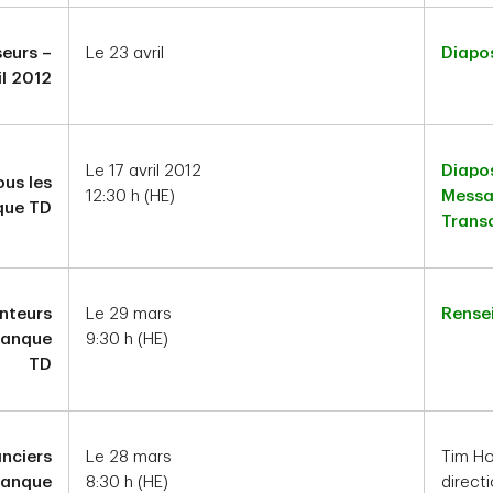
seurs –
Le 23 avril
Diapos
il 2012
Le 17 avril 2012
Diapos
ous les
12:30 h (HE)
Messag
que TD
Transc
nteurs
Le 29 mars
Rense
Banque
9:30 h (HE)
TD
anciers
Le 28 mars
Tim Ho
Banque
8:30 h (HE)
directi