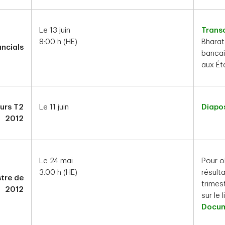
Le 13 juin
Transc
8:00 h (HE)
Bharat
ncials
bancai
aux Ét
eurs T2
Le 11 juin
Diapos
2012
Le 24 mai
Pour o
3:00 h (HE)
résult
tre de
trimest
2012
sur le 
Docum