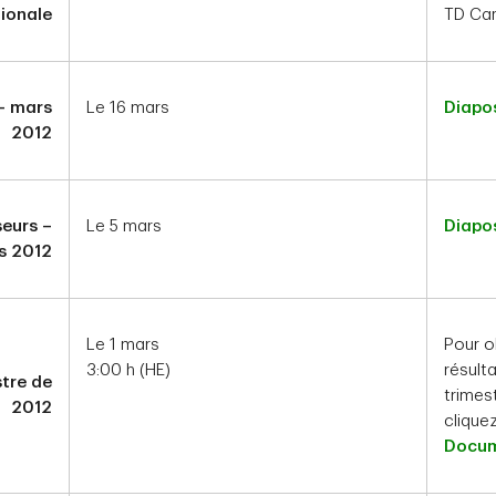
ionale
TD Can
 – mars
Le 16 mars
Diapos
2012
seurs –
Le 5 mars
Diapos
s 2012
Le 1 mars
Pour o
3:00 h (HE)
résult
stre de
trimest
2012
cliquez
Docum