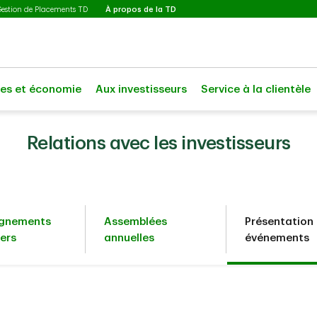
Sélectionné
Gestion de Placements TD
À propos de la TD
les et économie
Aux investisseurs
Service à la clientèle
Relations avec les investisseurs
ignements
Assemblées
Présentation 
iers
annuelles
événements