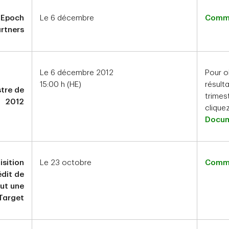
d'Epoch
Le 6 décembre
Commu
rtners
Le 6 décembre 2012
Pour o
15:00 h (HE)
résult
stre de
trimes
2012
cliquez
Docum
isition
Le 23 octobre
Commu
édit de
lut une
Target