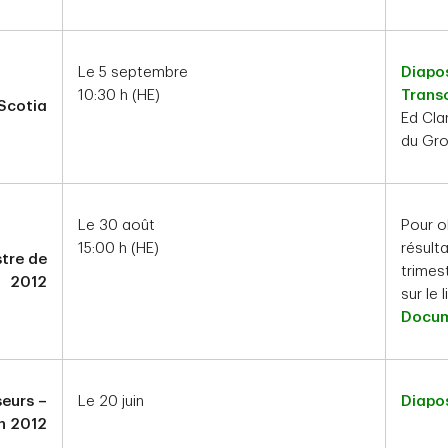
Le 5 septembre
Diapos
10:30 h (HE)
Transc
Scotia
Ed Clar
du Gr
Le 30 août
Pour o
15:00 h (HE)
résult
stre de
trimest
2012
sur le 
Docum
seurs –
Le 20 juin
Diapos
in 2012