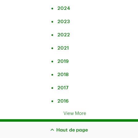
investisseurs –
financiers de la
Résultats du
troisième trimestre
2024
Banque pour le
quatrième trimestre
de 2020
trimestre terminé le
2020
2023
30 avril 2020, cliquez
sur le lien suivant:
2022
Documents
Conférence sur les
Le 16 septembre
connexes
services financiers
2020 12:00 h (HE)
2021
mondiaux tenue par
2019
Barclays Capital
Présentation aux
Diapositives
2018
investisseurs –
troisième trimestre
Sommet financier
2017
Le 9 septembre
de 2020
de Banque Scotia
2020 10:45 h (HE)
2016
View More
Greg Braca, Chef de
Résultats du
Le 27 août
groupe, Services de
troisième trimestre
2020 13:30 h (HE)
Haut de page
détail aux États-Unis,
de 2020