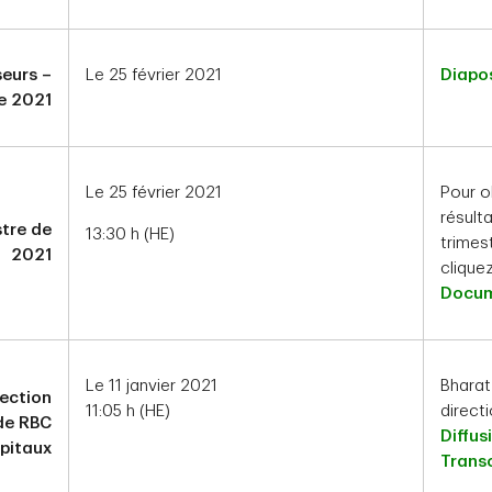
seurs –
Le 25 février 2021
Diapos
de 2021
Le 25 février 2021
Pour o
résult
stre de
13:30 h (HE)
trimest
2021
cliquez
Docum
Le 11 janvier 2021
Bharat
rection
11:05 h (HE)
direct
de RBC
Diffus
pitaux
Transc