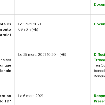
Docum
nteurs
Le 1 avril 2021
Docum
Toronto
09:30 h (HE)
ntario)
Le 25 mars, 2021 10:20 h (HE)
Diffus
anciers
Transc
Banque
Teri C
ionale
bancai
Banqu
tation
Le 6 mars 2021
Rappo
la TD"
Prese