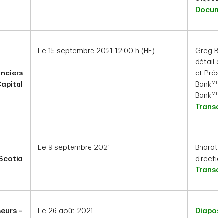
Docum
Le 15 septembre 2021 12:00 h (HE)
Greg B
détail
anciers
et Pré
M
apital
Bank
M
Bank
Transc
Le 9 septembre 2021
Bharat
Scotia
direct
Transc
seurs –
Le 26 août 2021
Diapos