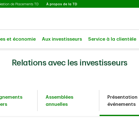
Sélectionné
Gestion de Placements TD
À propos de la TD
les et économie
Aux investisseurs
Service à la clientèle
Relations avec les investisseurs
ignements
Assemblées
Présentation 
iers
annuelles
événements