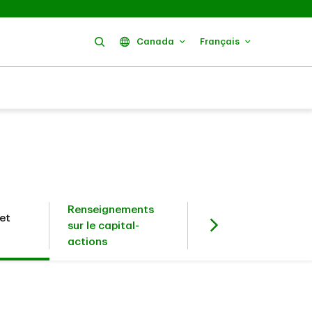
Rechercher
Canada
Français
Renseignements
et
Investisseurs en
sur le capital-
titres à revenu fixe
actions