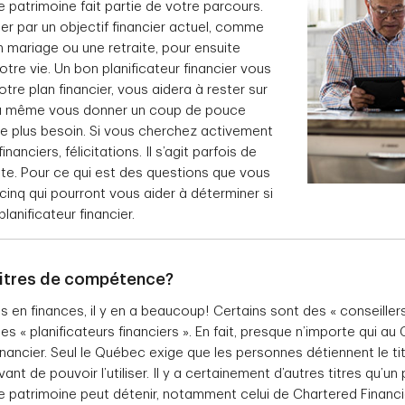
e patrimoine fait partie de votre parcours.
r par un objectif financier actuel, comme
 mariage ou une retraite, pour ensuite
tre vie. Un bon planificateur financier vous
tre plan financier, vous aidera à rester sur
ra même vous donner un coup de pouce
le plus besoin. Si vous cherchez activement
nanciers, félicitations. Il s’agit parfois de
nte. Pour ce qui est des questions que vous
 cinq qui pourront vous aider à déterminer si
lanificateur financier.
 titres de compétence?
 en finances, il y en a beaucoup! Certains sont des « conseiller
des « planificateurs financiers ». En fait, presque n’importe qui a
financier. Seul le Québec exige que les personnes détiennent le tit
ant de pouvoir l’utiliser. Il y a certainement d’autres titres qu’un 
de patrimoine peut détenir, notamment celui de Chartered Financi