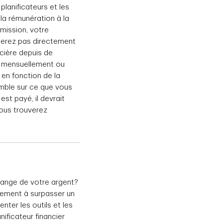
planificateurs et les
la rémunération à la
mission, votre
aierez pas directement
ncière depuis de
nt mensuellement ou
 en fonction de la
emble sur ce que vous
st payé, il devrait
vous trouverez
change de votre argent?
arement à surpasser un
nter les outils et les
ificateur financier