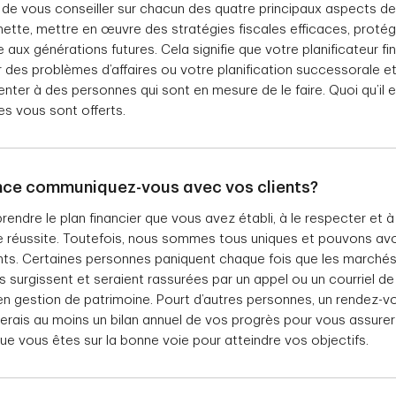
de vous conseiller sur chacun des quatre principaux aspects de v
 nette, mettre en œuvre des stratégies fiscales efficaces, proté
 aux générations futures. Cela signifie que votre planificateur fi
 des problèmes d’affaires ou votre planification successorale et 
nter à des personnes qui sont en mesure de le faire. Quoi qu’il e
s vous sont offerts.
ence communiquez-vous avec vos clients?
ndre le plan financier que vous avez établi, à le respecter et à 
re réussite. Toutefois, nous sommes tous uniques et pouvons av
nts. Certaines personnes paniquent chaque fois que les marché
s surgissent et seraient rassurées par un appel ou un courriel de 
 en gestion de patrimoine. Pourt d’autres personnes, un rendez-vou
erais au moins un bilan annuel de vos progrès pour vous assurer
ue vous êtes sur la bonne voie pour atteindre vos objectifs.