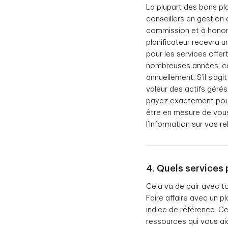
La plupart des bons pla
conseillers en gestion
commission et à honorai
planificateur recevra 
pour les services offer
nombreuses années, cert
annuellement. S’il s’ag
valeur des actifs géré
payez exactement pour l
être en mesure de vous
l’information sur vos r
4. Quels services
Cela va de pair avec t
Faire affaire avec un p
indice de référence. Ce
ressources qui vous aid