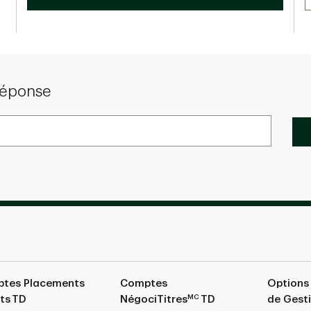
réponse
tes Placements
Comptes
Options
MC
ts TD
NégociTitres
TD
de Gest