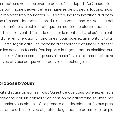
nificateurs vont soulever ce point dès le départ. Au Canada, les 
 de patrimoine peuvent être rémunérés de plusieurs façons, mais 
res sont très courantes. S’il s’agit d’une rémunération à la com
une rémunération pour les produits que vous achetez. Vous ne p
ts, et même si c’est le statu quo en matière de planification fina
ains trouvent difficile de calculer le montant total qu’ils paie
it d’une rémunération à honoraires, vous paierez un montant total
s. Cette façon offre une certaine transparence et une vue d’ens
es services fournis. Peu importe la façon dont un planificateur e
 dire : « Voici comment je suis rémunéré, voici comment et où 
elevés et voici ce que vous recevrez en échange. »
 proposez-vous?
oute discussion sur les frais : Qu’est-ce que vous obtenez en é
lanificateur ou un conseiller en gestion de patrimoine se limite r
 dernier vous aide plutôt à prendre des décisions et à vous prése
eront à atteindre vos objectifs de gestion de patrimoine. Un plan