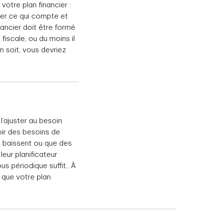
otre plan financier :
ger ce qui compte et
nancier doit être formé
fiscale, ou du moins il
n soit, vous devriez
l’ajuster au besoin
oir des besoins de
s baissent ou que des
leur planificateur
s périodique suffit.. À
 que votre plan