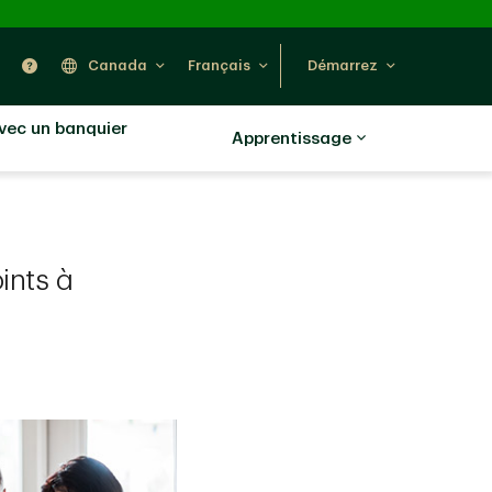
ercher
Nous trouver
Aide
Canada
Français
Démarrez
avec un banquier
Apprentissage
oints à