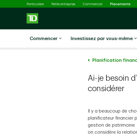
Sél
Passer au contenu principal
Particuliers
Petite entreprise
Commercial
Placements
Commencer
Investissez par vous-même
Planification finan
Ai-je besoin d
considérer
Il y a beaucoup de cho
planificateur financier
gestion de patrimoine.
on considère la relatio