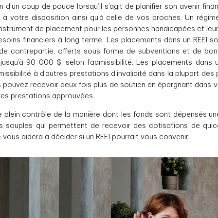
d’un coup de pouce lorsqu’il s’agit de planifier son avenir financ
s à votre disposition ainsi qu’à celle de vos proches. Un régim
n instrument de placement pour les personnes handicapées et leur 
esoins financiers à long terme. Les placements dans un REEI s
t de contrepartie, offerts sous forme de subventions et de b
jusqu’à 90 000 $, selon l’admissibilité. Les placements dans u
ssibilité à d’autres prestations d’invalidité dans la plupart des 
us pouvez recevoir deux fois plus de soutien en épargnant dans v
tres prestations approuvées.
le plein contrôle de la manière dont les fonds sont dépensés une
 souples qui permettent de recevoir des cotisations de quico
e vous aidera à décider si un REEI pourrait vous convenir.