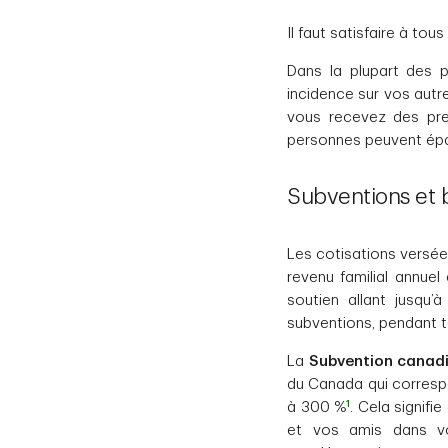
Il faut satisfaire à to
Dans la plupart des p
incidence sur vos autr
vous recevez des pres
personnes peuvent épar
Subventions et
Les cotisations versée
revenu familial annuel
soutien allant jusq
subventions, pendant t
La
Subvention canadie
du Canada qui correspo
1
à 300 %
. Cela signifi
et vos amis dans vo