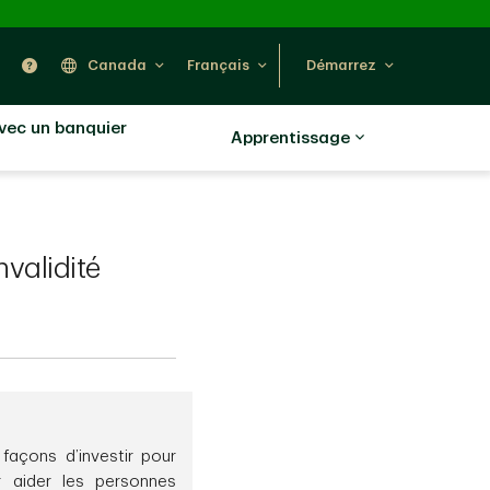
ercher
Nous trouver
Aide
Canada
Français
Démarrez
avec un banquier
Apprentissage
validité
 façons d’investir pour
r aider les personnes