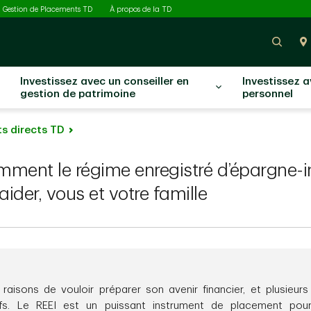
ectionné
Gestion de Placements TD
À propos de la TD
Rech
Investissez avec un conseiller en
Investissez 
gestion de patrimoine
personnel
s directs TD
ment le régime enregistré d’épargne-in
aider, vous et votre famille
aisons de vouloir préparer son avenir financier, et plusieurs
ifs. Le REEI est un puissant instrument de placement pou