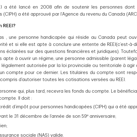
 a été lancé en 2008 afin de soutenir les personnes dont l
 (CIPH) a été approuvé par l’Agence du revenu du Canada (ARC
n REEI?
as , une personne handicapée qui réside au Canada peut ouvr
orité et si elle est apte à conclure une entente de REEI(c’est-à-di
s éclairées sur des questions financières et juridiques). Toutefois
as apte à ouvrir un régime, une personne admissible (parent légal
 légalement autorisée par la loi provinciale ou territoriale à agir
 un compte pour ce dernier. Les titulaires du compte sont res
compris d’autoriser toutes les cotisations versées au REEI.
personne qui, plus tard, recevra les fonds du compte. Le bénéfici
compte. Il doit :
crédit d’impôt pour personnes handicapées (CIPH) qui a été appr
e
vant le 31 décembre de l’année de son 59
anniversaire;
ien;
ssurance sociale (NAS) valide.