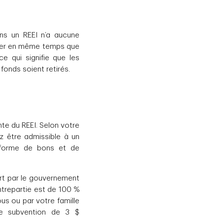
ans un REEI n’a aucune
rgner en même temps que
e qui signifie que les
fonds soient retirés.
te du REEI. Selon votre
ez être admissible à un
 forme de bons et de
rt par le gouvernement
ntrepartie est de 100 %
ous ou par votre famille
ne subvention de 3 $