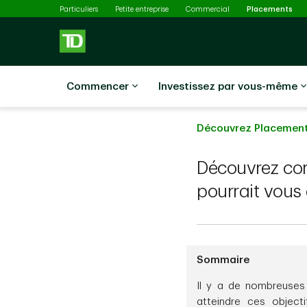
Sél
Passer au contenu principal
Particuliers
Petite entreprise
Commercial
Placements
Commencer
Investissez par vous-même
Découvrez Placement
Découvrez com
pourrait vous 
Sommaire
Il y a de nombreuses r
atteindre ces object