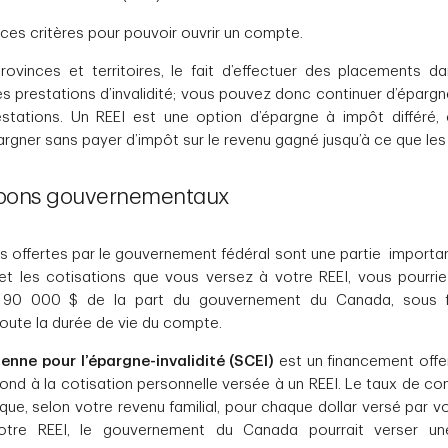
us ces critères pour pouvoir ouvrir un compte.
rovinces et territoires, le fait d’effectuer des placements d
es prestations d’invalidité; vous pouvez donc continuer d’épa
tations. Un REEI est une option d’épargne à impôt différé, c
gner sans payer d’impôt sur le revenu gagné jusqu’à ce que les 
 bons gouvernementaux
s offertes par le gouvernement fédéral sont une partie importan
 et les cotisations que vous versez à votre REEI, vous pourri
u’à 90 000 $ de la part du gouvernement du Canada, sous
oute la durée de vie du compte.
nne pour l’épargne-invalidité (SCEI)
est un financement offe
nd à la cotisation personnelle versée à un REEI. Le taux de co
e que, selon votre revenu familial, pour chaque dollar versé par v
tre REEI, le gouvernement du Canada pourrait verser u