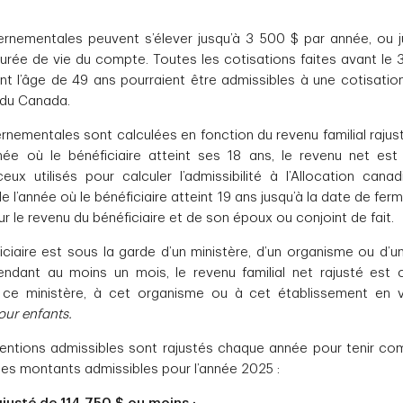
rnementales peuvent s’élever jusqu’à 3 500 $ par année, ou 
urée de vie du compte. Toutes les cotisations faites avant le 
eint l’âge de 49 ans pourraient être admissibles à une cotisatio
 du Canada.
nementales sont calculées en fonction du revenu familial rajusté
nnée où le bénéficiaire atteint ses 18 ans, le revenu net e
ux utilisés pour calculer l’admissibilité à l’Allocation cana
de l’année où le bénéficiaire atteint 19 ans jusqu’à la date de fer
ur le revenu du bénéficiaire et de son époux ou conjoint de fait.
iciaire est sous la garde d’un ministère, d’un organisme ou d’u
dant au moins un mois, le revenu familial net rajusté est 
 à ce ministère, à cet organisme ou à cet établissement en 
our enfants.
tions admissibles sont rajustés chaque année pour tenir compt
 les montants admissibles pour l’année 2025 :