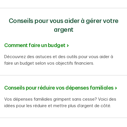
seront pas comprises dans le suivi des dépenses.
donc comprises dans le suivi des dépenses et la
Dépense TD permet de vérifier et d’afficher les achats
moyenne de dépenses mensuelles. Si vous ne
portés à vos comptes-chèques, comptes d’épargne et
souhaitez pas inclure les dépenses de votre compte
comptes de carte de crédit TD personnels en dollars
Conseils pour vous aider à gérer votre
conjoint dans Dépense TD, vous pouvez le désactiver
canadiens.
sous
Préférences
.
argent
Comment faire un budget
Découvrez des astuces et des outils pour vous aider à
faire un budget selon vos objectifs financiers.
Conseils pour réduire vos dépenses familiales
Vos dépenses familiales grimpent sans cesse? Voici des
idées pour les réduire et mettre plus d’argent de côté.