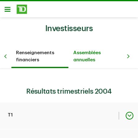
Passer au contenu principal
Ouvert
Investisseurs
Renseignements
Assemblées
Pré
été
financiers
annuelles
év
Résultats trimestriels 2004
T1