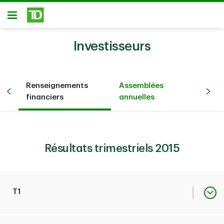
Passer au contenu principal
Ouvert
Investisseurs
Renseignements
Assemblées
Pré
été
financiers
annuelles
év
Résultats trimestriels 2015
T1