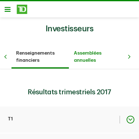
Passer au contenu principal
Ouvert
Investisseurs
Renseignements
Assemblées
Pré
été
financiers
annuelles
év
Résultats trimestriels 2017
T1