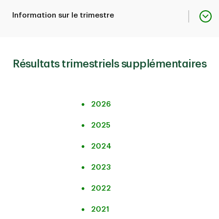
Indice GTDAR
-
PDF
Fiche de l'investisseur
Information sur le trimestre
Indice GTDAR
-
Fiche de l'investisseur
-
Résultats trimestriels supplémentaires
Indice GTDAR
-
2026
2025
2024
2023
2022
2021