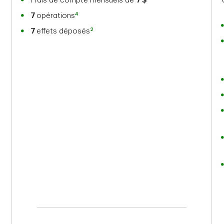
Frais de compte mensuels de
7 $
4
7
opérations
2
7
effets déposés