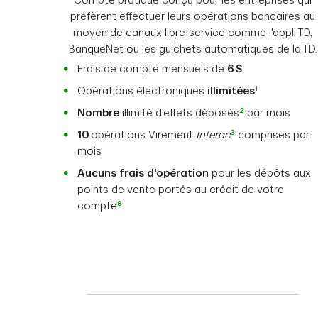
Compte pratique conçu pour les entreprises qui
préfèrent effectuer leurs opérations bancaires au
moyen de canaux libre-service comme l'appli TD,
BanqueNet ou les guichets automatiques de la TD.
Frais de compte mensuels de
6 $
1
Opérations électroniques
illimitées
2
Nombre
illimité d'effets déposés
par mois
3
10
opérations Virement
Interac
comprises par
mois
Aucuns
frais d'opération
pour les dépôts aux
points de vente portés au crédit de votre
8
compte