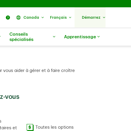
ercher
Nous trouver
Aide
Canada
Français
Démarrez
Conseils
Apprentissage
spécialisés
ous aider à gérer et à faire croître
ez-vous
s
Toutes les options
aires et
Toutes les options