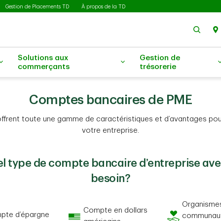
Gestion de Placements TD
À propos de la TD
Rech
Solutions aux
Gestion de
commerçants
trésorerie
Comptes bancaires de PME
rent toute une gamme de caractéristiques et d’avantages pour v
votre entreprise.
l type de compte bancaire d’entreprise av
besoin?
Organisme
Compte en dollars
pte d’épargne
communaut
d’épargne