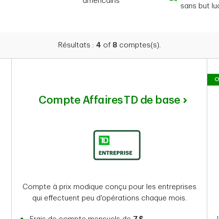
américains
Compte en dollars américains
Organismes com
sans but lu
Résultats :
4
of
8
comptes(s).
O
Compte Affaires TD de base
Compte à prix modique conçu pour les entreprises
qui effectuent peu d'opérations chaque mois.