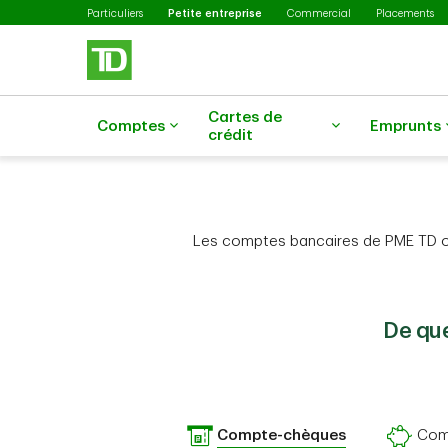
Sélectionné
Passer au contenu principal
Particuliers
Petite entreprise
Commercial
Placements
Cartes de
Comptes
Emprunts
crédit
Les comptes bancaires de PME TD off
De que
Compte-chèques
Com
Compte-chèques
Compte 