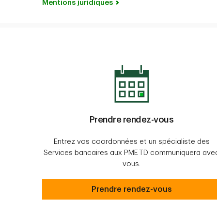
Mentions juridiques
Prendre rendez-vous
Entrez vos coordonnées et un spécialiste des
Services bancaires aux PME TD communiquera ave
vous.
Prendre rendez-vous
Prendre rendez-vous