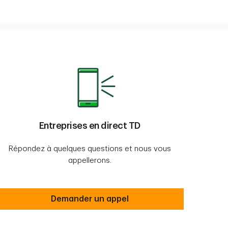
Entreprises en direct TD
Répondez à quelques questions et nous vous
appellerons.
Entreprises en direct TD
Demander un appel