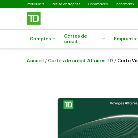
Sélectionné
Passer au contenu principal
Particuliers
Petite entreprise
Commercial
Placements
Cartes de
Comptes
Emprunts
crédit
Accueil
/
Cartes de crédit Affaires TD
/
Carte Vi