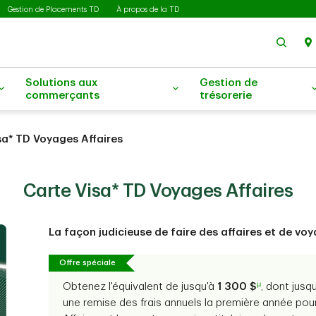
Gestion de Placements TD
À propos de la TD
Rech
Solutions aux
Gestion de
commerçants
trésorerie
sa* TD Voyages Affaires
Carte Visa* TD Voyages Affaires
La façon judicieuse de faire des affaires et de vo
Offre spéciale
μ
Obtenez l'équivalent de jusqu'à
1 300 $
, dont jus
une remise des frais annuels la première année pour l