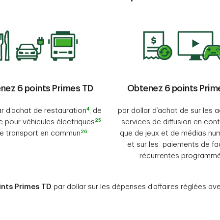
nez 6 points Primes TD
Obtenez 6 points Prim
4
ar d’achat de restauration
, de
par dollar d’achat de sur les 
25
 pour véhicules électriques
services de diffusion en conti
26
de transport en commun
que de jeux et de médias nu
et sur les paiements de fa
récurrentes programm
nts Primes TD
par dollar sur les dépenses d’affaires réglées av