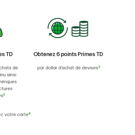
es TD
Obtenez 6 points Primes TD
3
achats de
par dollar d’achat de devises
nu ainsi
mériques
ctures
5
és
6
ec votre carte
.