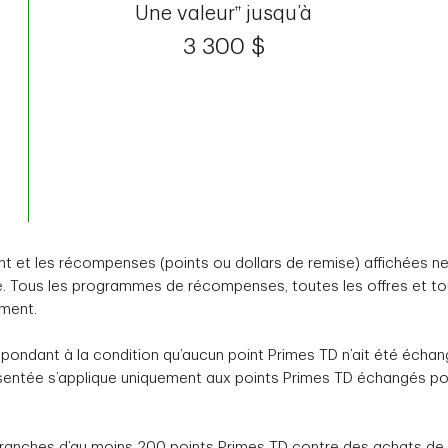
Une valeur
jusqu’à
††
3 300
$
ment et les récompenses (points ou dollars de remise) affichées
utre. Tous les programmes de récompenses, toutes les offres et to
oment.
pondant à la condition qu’aucun point Primes TD n’ait été écha
résentée s’applique uniquement aux points Primes TD échangés 
ranches d’au moins 200 points Primes TD contre des achats de 