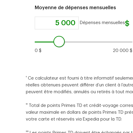
Moyenne de dépenses mensuelles
Dépenses mensuelles
0 $
20 000 $
†
Ce calculateur est fourni à titre informatif seule
réelles obtenues peuvent différer d’un client à l’a
peuvent être modifiés, annulés ou retirés à tout m
††
Total de points Primes TD et crédit-voyage corres
valeur maximale en dollars de points Primes TD p
votre carte et réservés via Expedia pour la TD.
†††
Les points Primes TD doivent être échangés par t