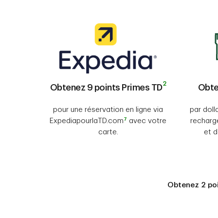
2
Obtenez 9 points Primes TD
Obte
pour une réservation en ligne via
par doll
7
ExpediapourlaTD.com
avec votre
recharge
carte.
et 
Obtenez 2 poi