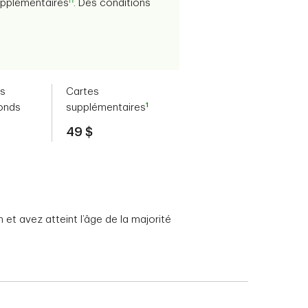
Π
supplémentaires
. Des conditions
es
Cartes
1
onds
supplémentaires
49 $
et avez atteint l’âge de la majorité