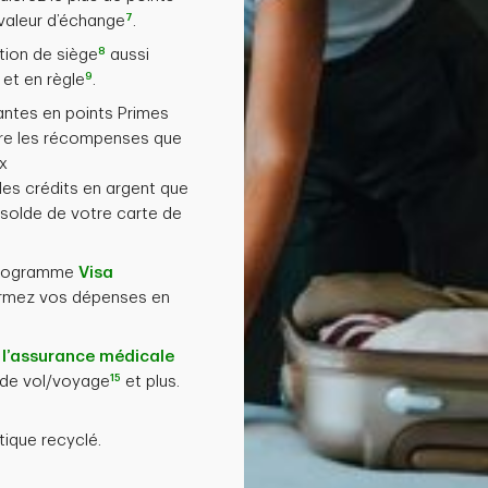
7
valeur d’échange
.
8
ction de siège
aussi
9
et en règle
.
antes en points Primes
tre les récompenses que
x
es crédits en argent que
solde de votre carte de
 programme
Visa
ormez vos dépenses en
 l’assurance médicale
15
d de vol/voyage
et plus.
ique recyclé.