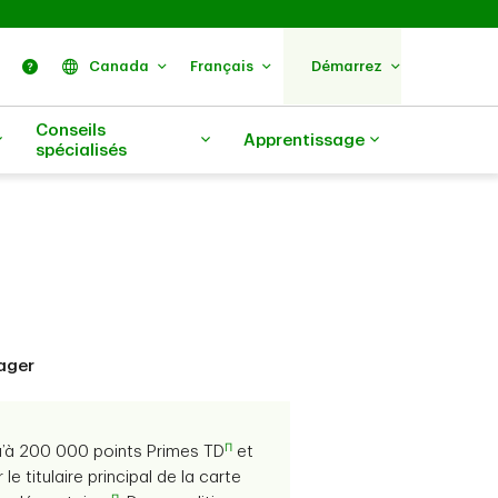
ercher
Nous trouver
Aide
Canada
Français
Démarrez
Conseils
Apprentissage
spécialisés
yager
Π
qu’à 200 000 points Primes TD
et
e titulaire principal de la carte