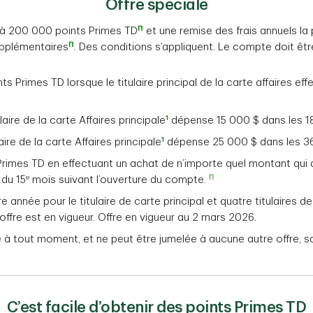
Offre spéciale
Π
u’à 200 000 points Primes TD
et une remise des frais annuels la p
Π
supplémentaires
. Des conditions s’appliquent. Le compte doit êtr
Primes TD lorsque le titulaire principal de la carte affaires ef
1
ire de la carte Affaires principale
dépense 15 000 $ dans les 18
1
re de la carte Affaires principale
dépense 25 000 $ dans les 365
imes TD en effectuant un achat de n’importe quel montant qui do
e
Π
 du 15
mois suivant l’ouverture du compte.
e année pour le titulaire de carte principal et quatre titulaires 
ffre est en vigueur. Offre en vigueur au 2 mars 2026.
 à tout moment, et ne peut être jumelée à aucune autre offre, sa
C’est facile d’obtenir des points Primes TD