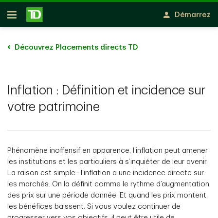
avis fermé
Passer au contenu principal
Démarrez
Ouvert
Découvrez Placements directs TD
Inflation : Définition et incidence sur
votre patrimoine
Phénomène inoffensif en apparence, l’inflation peut amener
les institutions et les particuliers à s’inquiéter de leur avenir.
La raison est simple : l’inflation a une incidence directe sur
les marchés. On la définit comme le rythme d’augmentation
des prix sur une période donnée. Et quand les prix montent,
les bénéfices baissent. Si vous voulez continuer de
progresser vers vos objectifs, il peut être utile de