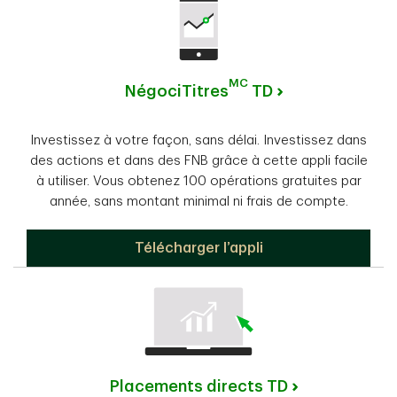
MC
NégociTitres
TD
Investissez à votre façon, sans délai. Investissez dans
des actions et dans des FNB grâce à cette appli facile
à utiliser. Vous obtenez 100 opérations gratuites par
année, sans montant minimal ni frais de compte.
NégociTitres TD
Télécharger l’appli
Placements directs TD