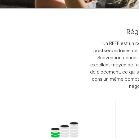
Rég
Un REEE est un c
postsecondaires de 
Subvention canadien
excellent moyen de fai
de placement, ce qui s
dans un même compte
négo