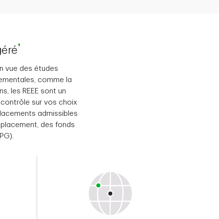
†
géré
en vue des études
nementales, comme la
ns, les REEE sont un
 contrôle sur vos choix
 placements admissibles
placement, des fonds
CPG).