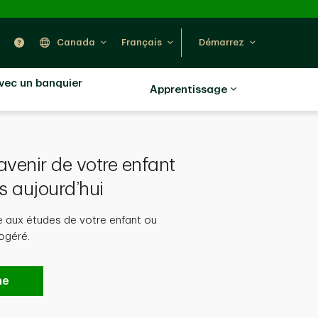
ercher
Nous trouver
Aide
Canada
Français
Démarrez
avec un banquier
Apprentissage
’avenir de votre enfant
s aujourd’hui
 aux études de votre enfant ou
ogéré.
ne