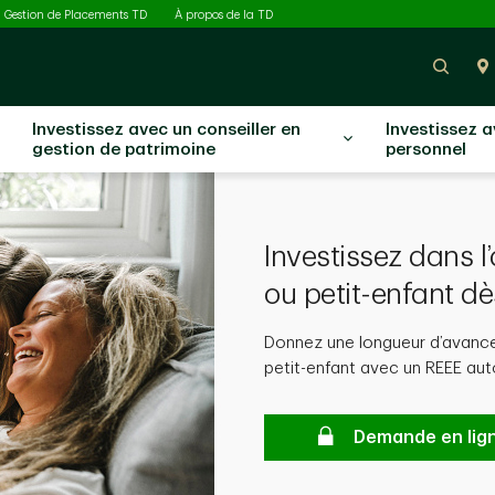
ectionné
Gestion de Placements TD
À propos de la TD
Rech
Investissez avec un conseiller en
Investissez 
gestion de patrimoine
personnel
Investissez dans l
ou petit-enfant dè
Donnez une longueur d’avance
petit-enfant avec un REEE aut
Demande en lig