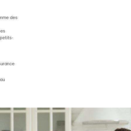
omme des
nes
petits-
ssurance
 au