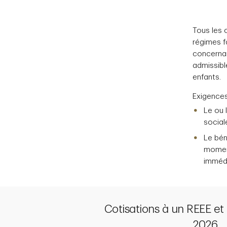
Tous les
régimes fa
concernan
admissible
enfants.
Exigences
Le ou 
social
Le bén
moment
immédi
Cotisations à un REEE et
2026