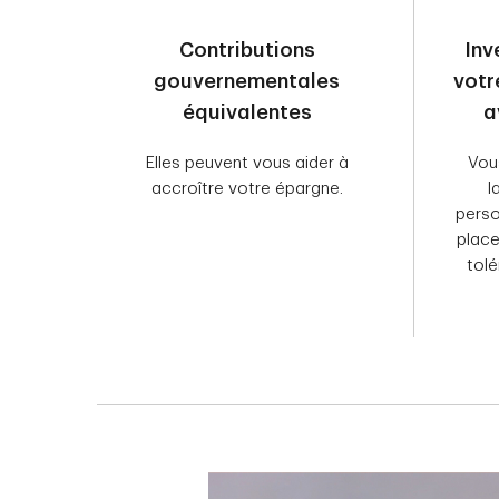
Contributions
Inv
gouvernementales
votr
équivalentes
a
Elles peuvent vous aider à
Vou
accroître votre épargne.
l
perso
place
tolé