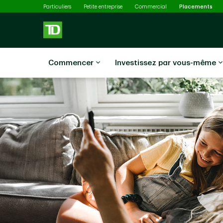
Sél
Passer au contenu principal
Particuliers
Petite entreprise
Commercial
Placements
Commencer
Investissez par vous-même