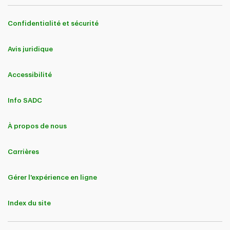
entreprise.
Confidentialité et sécurité
Enfin, les terminaux libre-service constituent
une solution efficace pour les entreprises
Avis juridique
souhaitant optimiser leurs opérations tout en
répondant aux attentes d'une clientèle à
Accessibilité
l'aise avec la technologie. Portés par leur
polyvalence grandissante et des
Info SADC
fonctionnalités innovantes, comme
l'acceptation d'un large éventail de modes
de paiement, une sécurité renforcée et une
À propos de nous
conception évolutive, ces terminaux sont
appelés à jouer un rôle clé dans l'évolution du
Carrières
marché du libre-service en 2025 et au-delà.
Que les terminaux libre-service soient
Gérer l'expérience en ligne
installés à une borne de recharge pour
véhicules électriques fréquentée ou dans un
Index du site
stationnement tranquille, ils permettent de
faire des opérations de façon rapide,