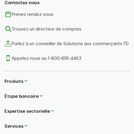
Contactez-nous
à l'entrée du lecteur de carte (pour une
meilleure visibilité) et des dispositifs
Prenez rendez-vous
anticlonage intégrés aux lecteurs, ajoutent
une couche de protection contre la fraude.
Trouvez un directeur de comptes
Intégration et modularité:
Les terminaux
libre-service sont généralement faciles à
Parlez à un conseiller de Solutions aux commerçants TD
installer, et c'est là que leurs capacités
d'intégration et de modularité entrent en jeu :
Appelez-nous au 1-800-895-4463
Intégration facile :
Les terminaux comme le
Self 2000 et le Self 5000 s'installent autant à
l'avant qu'à l'arrière d'un appareil existant
Produits
pour une intégration fluide.
Étape bancaire
Self 7000 et 8000 :
Les terminaux comme
le Self 7000 et 8000 et le Self 5000 offrent
Expertise sectorielle
de multiples options de configuration (p. ex.
la connectivité 4G, l'interface MDB et une
mémoire étendue) pour que vous puissiez les
Services
adapter aux besoins changeants de votre