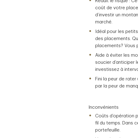
Réduit le risque : C
coût de votre placem
d’investir un montan
marché.
Idéal pour les peti
des placements. Que
placements? Vous p
Aide à éviter les m
soucier d’anticiper 
investissez à interva
Fini la peur de rate
par la peur de man
Inconvénients
Coûts d’opération pl
fil du temps. Dans 
portefeuille.