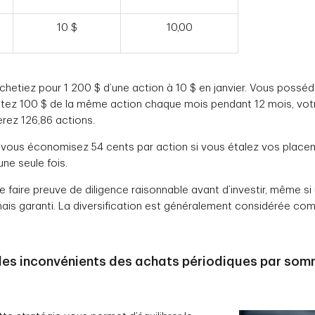
10 $
10,00
etiez pour 1 200 $ d’une action à 10 $ en janvier. Vous posséd
etez 100 $ de la même action chaque mois pendant 12 mois, votr
rez 126,86 actions.
vous économisez 54 cents par action si vous étalez vos placem
une seule fois.
e faire preuve de diligence raisonnable avant d’investir, même 
jamais garanti. La diversification est généralement considérée c
les inconvénients des achats périodiques par som