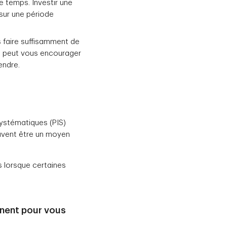
e temps. Investir une
 sur une période
 faire suffisamment de
a peut vous encourager
endre.
ystématiques (PIS)
euvent être un moyen
s lorsque certaines
nnent pour vous