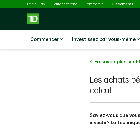
Sél
Passer au contenu principal
Particuliers
Petite entreprise
Commercial
Placements
Commencer
Investissez par vous-même
En savoir plus sur 
Les achats pé
calcul
Saviez-vous que vous
investir? La techniqu