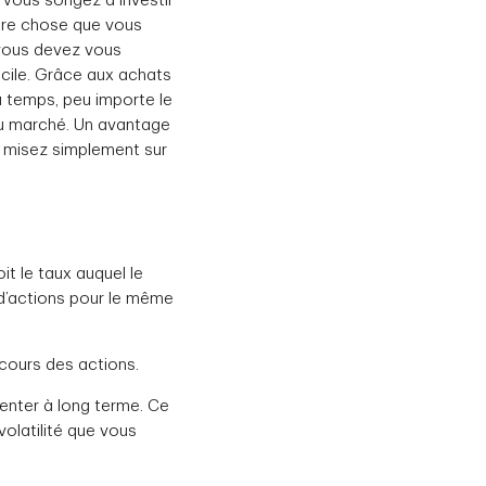
 Vous songez à investir
ère chose que vous
 vous devez vous
ficile. Grâce aux achats
u temps, peu importe le
 du marché. Un avantage
s misez simplement sur
it le taux auquel le
d’actions pour le même
 cours des actions.
enter à long terme. Ce
volatilité que vous