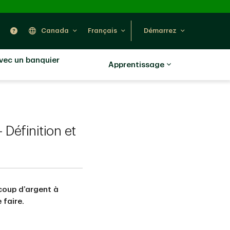
ercher
Nous trouver
Aide
Canada
Français
Démarrez
avec un banquier
Apprentissage
Définition et
coup d’argent à
 faire.