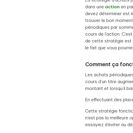
La stratégie d’achats p
dans une
action
en par
devez déterminer est l
trouver le bon moment po
périodiques par sommes
cours de l’action. C’e
de cette stratégie est
le fait que vous pourri
Comment ça fonct
Les achats périodiques 
cours d’un titre augm
montant et lorsqu’il ba
En effectuant des plac
Cette stratégie foncti
n’est pas la meilleure 
essayiez d’éviter au dé