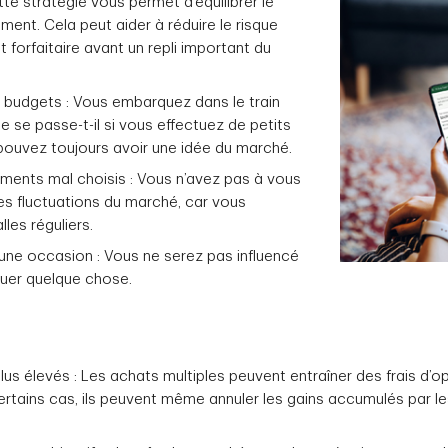
ette stratégie vous permet d’équilibrer le
ent. Cela peut aider à réduire le risque
t forfaitaire avant un repli important du
ts budgets : Vous embarquez dans le train
 se passe-t-il si vous effectuez de petits
ouvez toujours avoir une idée du marché.
oments mal choisis : Vous n’avez pas à vous
les fluctuations du marché, car vous
lles réguliers.
r une occasion : Vous ne serez pas influencé
quer quelque chose.
us élevés : Les achats multiples peuvent entraîner des frais d’o
certains cas, ils peuvent même annuler les gains accumulés par le