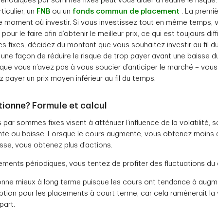
ériodiques par sommes fixes peut vous aider à réduire le risque.
ticulier, un
FNB
ou un
fonds commun de placement
. La premi
e moment où investir. Si vous investissez tout en même temps,
ur le faire afin d’obtenir le meilleur prix, ce qui est toujours dif
 fixes, décidez du montant que vous souhaitez investir au fil d
st une façon de réduire le risque de trop payer avant une baisse
 que vous n’avez pas à vous soucier d’anticiper le marché – vou
ez payer un prix moyen inférieur au fil du temps.
ionne? Formule et calcul
par sommes fixes visent à atténuer l’influence de la volatilité, so
ente ou baisse. Lorsque le cours augmente, vous obtenez moins 
isse, vous obtenez plus d’actions.
ements périodiques, vous tentez de profiter des fluctuations du
onne mieux à long terme puisque les cours ont tendance à augm
option pour les placements à court terme, car cela ramènerait la 
part.