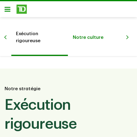
Passer au contenu principal
Ouvert
Dur
s
Exécution
Notre culture
des
rigoureuse
for
Notre stratégie
Exécution
rigoureuse