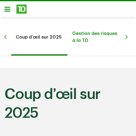
Passer au contenu principal
Ouvert
Gestion des risques
Rel
Coup d’œil sur 2025
à la TD
ap
Coup d’œil sur
2025