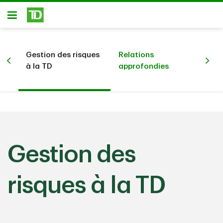
Passer au contenu principal
Ouvert
Gestion des risques
Relations
Plu
025
à la TD
approfondies
ra
Gestion des
risques à la TD