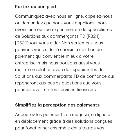
important de simplifier les choses le plus
banque canadienne, et les entreprises nous
Partez du bon pied
possible pour vos clients et de ne pas
font confiance depuis 1968.
perdre de ventes.
Communiquez avec nous en ligne, appelez-nous
Aujourd’hui, Solutions aux commerçants TD
ou demandez que nous vous appelions : nous
et Clover vous offrent des solutions de
avons une équipe expérimentée de spécialistes
paiement et des outils conçus pour soutenir
de Solutions aux commerçants TD [RB2.1]
la façon dont vous gérez votre entreprise
[DS3.1]pour vous aider. Non seulement nous
maintenant et au fur et à mesure de votre
pouvons vous aider à choisir la solution de
croissance.
paiement qui convient le mieux à votre
entreprise, mais nous pouvons aussi vous
Avec la TD, vous profitez également de
mettre en relation avec des spécialistes de
conseils judicieux et d’une approche
Solutions aux commerçants TD de confiance qui
connectée en matière de traitement des
répondront aux autres questions que vous
paiements, de services bancaires aux
pourriez avoir sur les services financiers.
entreprises et de solutions financières –
tous conçus pour simplifier vos opérations
Simplifiez la perception des paiements
courantes afin que vous puissiez vous
concentrer sur vos clients et ce qui compte
Acceptez les paiements en magasin, en ligne et
le plus.
en déplacement grâce à des solutions conçues
pour fonctionner ensemble dans toutes vos