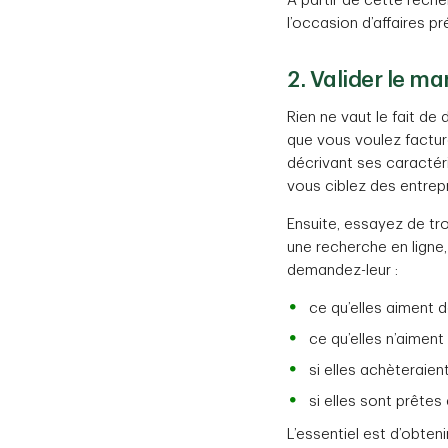
À partir de cette reche
l’occasion d’affaires p
2. Valider le m
Rien ne vaut le fait de
que vous voulez facture
décrivant ses caractéri
vous ciblez des entrepri
Ensuite, essayez de tr
une recherche en lign
demandez-leur :
ce qu’elles aiment 
ce qu’elles n’aimen
si elles achèteraien
si elles sont prêtes
L’essentiel est d’obten