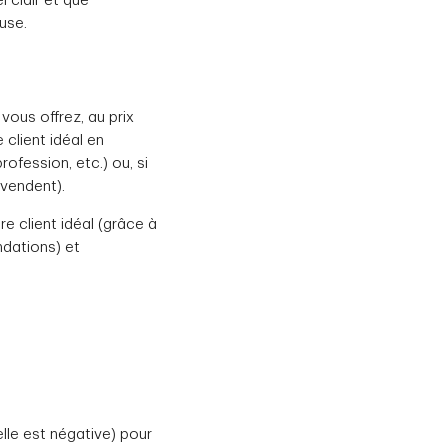
 clair et que
use.
vous offrez, au prix
 client idéal en
ofession, etc.) ou, si
s vendent).
e client idéal (grâce à
dations) et
lle est négative) pour