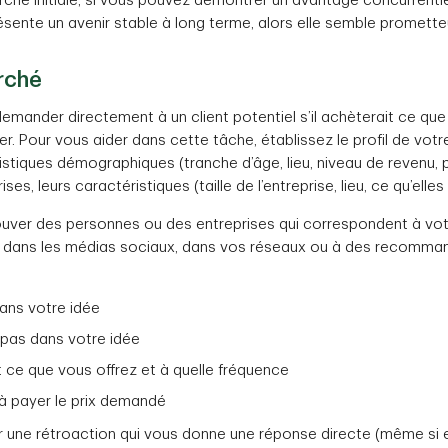
rche initiale, si vous pouvez démontrer un avantage concurrentiel
résente un avenir stable à long terme, alors elle semble promette
arché
 demander directement à un client potentiel s’il achèterait ce que 
r. Pour vous aider dans cette tâche, établissez le profil de votre
stiques démographiques (tranche d’âge, lieu, niveau de revenu, pr
ses, leurs caractéristiques (taille de l’entreprise, lieu, ce qu’elle
ouver des personnes ou des entreprises qui correspondent à votr
e, dans les médias sociaux, dans vos réseaux ou à des recomman
dans votre idée
t pas dans votre idée
t ce que vous offrez et à quelle fréquence
 à payer le prix demandé
ir une rétroaction qui vous donne une réponse directe (même si e