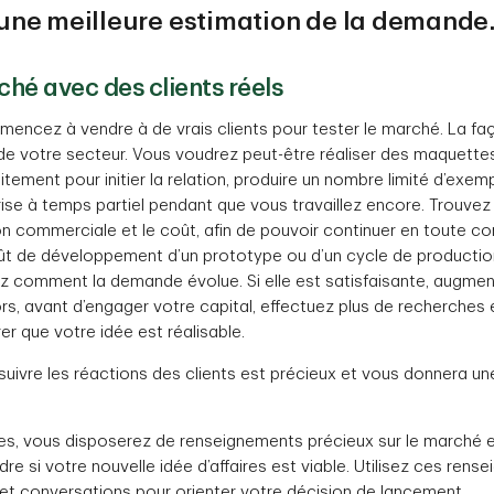
une meilleure estimation de la demande.
ché avec des clients réels
mencez à vendre à de vrais clients pour tester le marché. La f
e votre secteur. Vous voudrez peut-être réaliser des maquette
tuitement pour initier la relation, produire un nombre limité d’exe
ise à temps partiel pendant que vous travaillez encore. Trouvez u
n commerciale et le coût, afin de pouvoir continuer en toute con
coût de développement d’un prototype ou d’un cycle de production
z comment la demande évolue. Si elle est satisfaisante, augmen
lors, avant d’engager votre capital, effectuez plus de recherches
er que votre idée est réalisable.
suivre les réactions des clients est précieux et vous donnera un
s, vous disposerez de renseignements précieux sur le marché e
e si votre nouvelle idée d’affaires est viable. Utilisez ces rens
et conversations pour orienter votre décision de lancement.