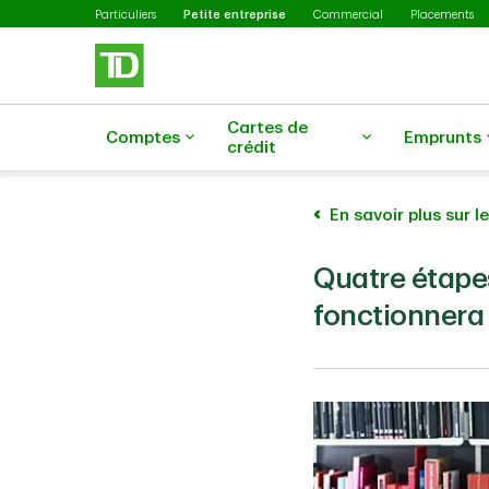
Sélectionné
Passer au contenu principal
Particuliers
Petite entreprise
Commercial
Placements
Cartes de
Comptes
Emprunts
crédit
En savoir plus sur 
Quatre étapes
fonctionnera