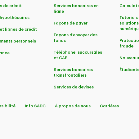
s de crédit
Services bancaires en
Calculate
ligne
 hypothécaires
Tutoriels 
Façons de payer
solutions
numériqu
et lignes de crédit
Façons d’envoyer des
fonds
Protectio
ments personnels
fraude
Téléphone, succursales
ance
et GAB
Nouveaux
Services bancaires
Étudiant
transfrontaliers
Services de devises
sibilité
Info SADC
À propos de nous
Carrières