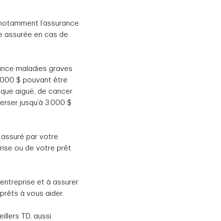
, notamment l’assurance
e assurée en cas de
rance maladies graves
0 000 $ pouvant être
aque aiguë, de cancer
verser jusqu’à 3 000 $
 assuré par votre
rise ou de votre prêt
entreprise et à assurer
prêts à vous aider.
illers TD, aussi