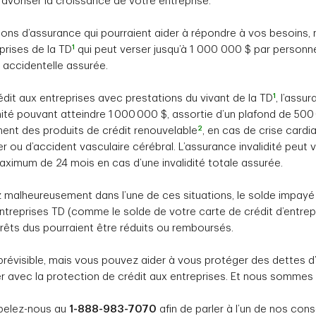
favoriser la croissance de votre entreprise.
ions d’assurance qui pourraient aider à répondre à vos besoins
1
eprises de la TD
qui peut verser jusqu’à 1 000 000 $ par personn
 accidentelle assurée.
1
édit aux entreprises avec prestations du vivant de la TD
, l’assu
ité pouvant atteindre 1 000 000 $, assortie d’un plafond de 50
2
ent des produits de crédit renouvelable
, en cas de crise cardi
r ou d’accident vasculaire cérébral. L’assurance invalidité peut 
ximum de 24 mois en cas d’une invalidité totale assurée.
z malheureusement dans l’une de ces situations, le solde impayé
ntreprises TD (comme le solde de votre carte de crédit d’entrep
érêts dus pourraient être réduits ou remboursés.
mprévisible, mais vous pouvez aider à vous protéger des dettes d’
er avec la protection de crédit aux entreprises. Et nous sommes 
ppelez-nous au
1-888-983-7070
afin de parler à l’un de nos conse