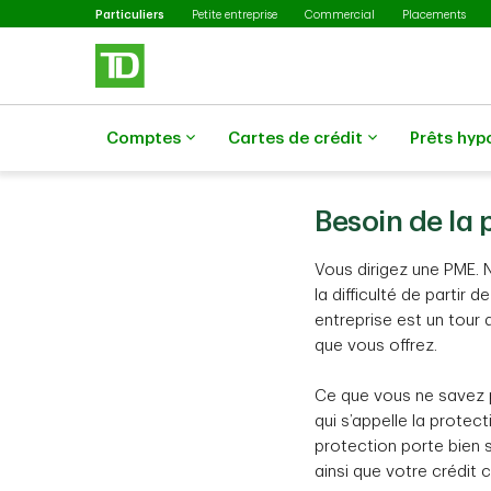
Sélectionné
Passer au contenu principal
Particuliers
Petite entreprise
Commercial
Placements
Comptes
Cartes de crédit
Prêts hyp
Besoin de la 
Vous dirigez une PME. 
la difficulté de partir 
entreprise est un tour 
que vous offrez.
Ce que vous ne savez p
qui s’appelle la protec
protection porte bien s
ainsi que votre crédit 