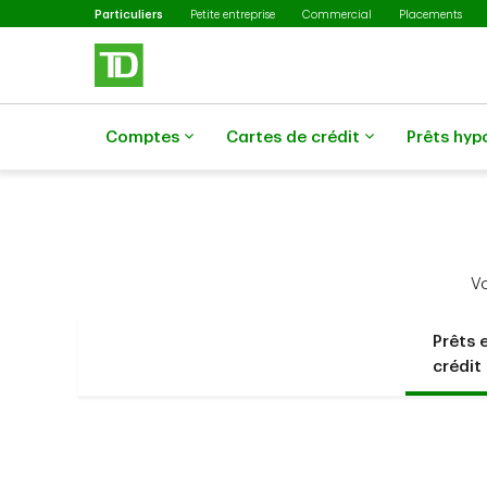
Sélectionné
Passer au contenu principal
Particuliers
Petite entreprise
Commercial
Placements
Comptes
Cartes de crédit
Prêts hyp
Vo
Prêts 
crédit