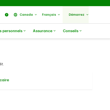
ercher
Nous trouver
Aide
Canada
Français
Démarrez
s personnels
Assurance
Conseils
it.
caire