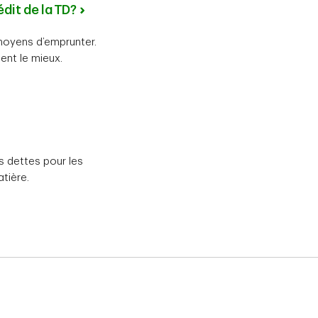
édit de la TD?
 moyens d’emprunter.
ent le mieux.
s dettes pour les
tière.