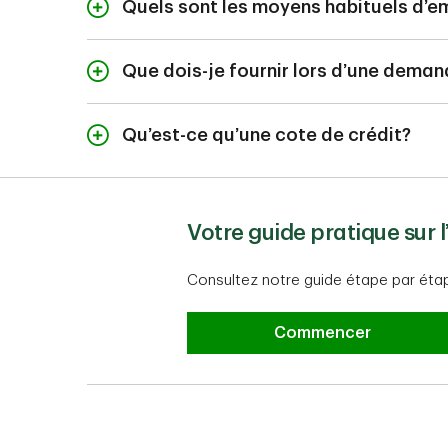
Quels sont les moyens habituels d’e
On choisit souvent en
offrons un éventail de
Que dois-je fournir lors d’une deman
Une pièce d’ident
Qu’est-ce qu’une cote de crédit?
Une preuve de rev
Une cote de crédit es
Les renseignement
canadiennes d’évaluat
Si d’autres documents
de votre capacité à 
votre rendez-vous.
Votre guide pratique sur 
antécédents financier
renseignements sur le
Au moment de votre d
Consultez notre guide étape par étap
copie de votre dossie
Votre guide pratique 
Commencer