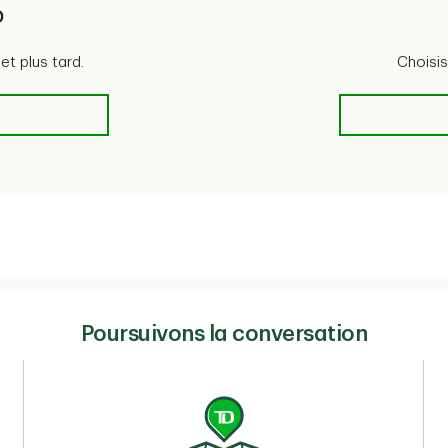
D
t plus tard.
Choisis
 TD
Poursuivons la conversation