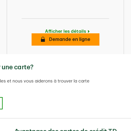
Afficher les détails
Sécurisé
Demande en ligne
r une carte?
es et nous vous aiderons à trouver la carte
r une carte?