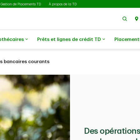
Gestion de Placements TD
À propos de la TD
Rech
othécaires
Prêts et lignes de crédit TD
Placement
es bancaires courants
Des opérations