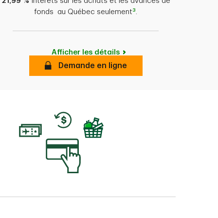
21,99 %
Intérêts sur les achats et les avances de
3
fonds au Québec seulement
.
Afficher les détails
Secure
Demande en ligne