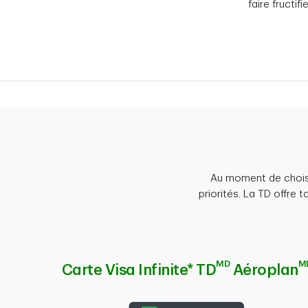
faire fructi
Au moment de choisir 
priorités. La TD offre 
MD
M
Carte Visa Infinite* TD
Aéroplan