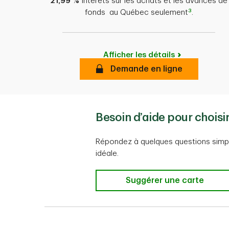
21,99 %
Intérêts sur les achats et les avances de
3
fonds au Québec seulement
.
Afficher les détails
Demande en ligne
Besoin d’aide pour choisi
Répondez à quelques questions simpl
idéale.
Besoin d’aide pour choisi
Suggérer une carte