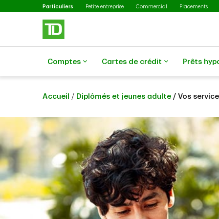
Sélectionné
Passer au contenu principal
Particuliers
Petite entreprise
Commercial
Placements
Comptes
Cartes de crédit
Prêts hyp
Accueil
/
Diplômés et jeunes adulte
/ Vos servic