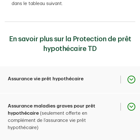
dans le tableau suivant.
En savoir plus sur la Protection de prêt
hypothécaire TD
Assurance vie prêt hypothécaire
Peut verser jusqu’à 1 000
Assurance maladies graves pour prêt
2
000 $
à l’égard du solde
hypothécaire
(seulement offerte en
impayé de votre prêt
complément de l’assurance vie prêt
hypothécaire TD advenant
hypothécaire)
Aperçu de la couverture
votre décès ou encore une