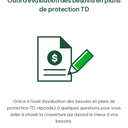
Outil d’évaluation des besoins en plans
Résidents du Québec :
de protection TD
Une protection pour votre hypothèque
– Sommaire du produit, fiche de
renseignements et certificat
d’assurance (exemple)
Résidents du Nouveau-Brunswick :
Une protection pour votre hypothèque
– Guide sur le produit et certificat
d’assurance (exemple)
Grâce à l’outil d’évaluation des besoins en plans de
protection TD, répondez à quelques questions pour vous
aider à choisir la couverture qui répond le mieux à vos
besoins.