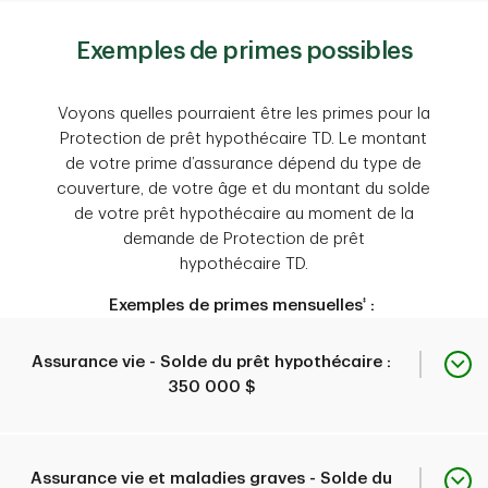
mutilation accidentelle ou
maladie en phase terminale
Exemples de primes possibles
Peut verser jusqu’à 1 000
1
couverte
.
2
000 $
à l’égard du solde
impayé de votre prêt
Voyons quelles pourraient être les primes pour la
hypothécaire TD si vous
Protection de prêt hypothécaire TD. Le montant
Aperçu de la couverture
Vous pouvez souscrire
recevez un diagnostic de
de votre prime d’assurance dépend du type de
l’assurance si vous :
cancer mettant la vie en
couverture, de votre âge et du montant du solde
danger, de crise cardiaque
êtes l’emprunteur ou le
de votre prêt hypothécaire au moment de la
aiguë ou d’accident
garant d’un prêt
demande de Protection de prêt
Critères d’admissibilité
1
vasculaire cérébral
.
.
hypothécaire TD;
.
hypothécaire TD.
avez entre 18 et 69 ans;
‡
Exemples de primes mensuelles
:
et êtes résident
1
canadien
.
Vous pouvez souscrire
Assurance vie - Solde du prêt hypothécaire :
l’assurance si vous :
350 000 $
êtes l’emprunteur ou le
garant d’un prêt
âge au moment de la
hypothécaire TD;
demande
Âge
Prime
Assurance vie et maladies graves - Solde du
avez entre 18 et 55 ans;
Critères d’admissibilité