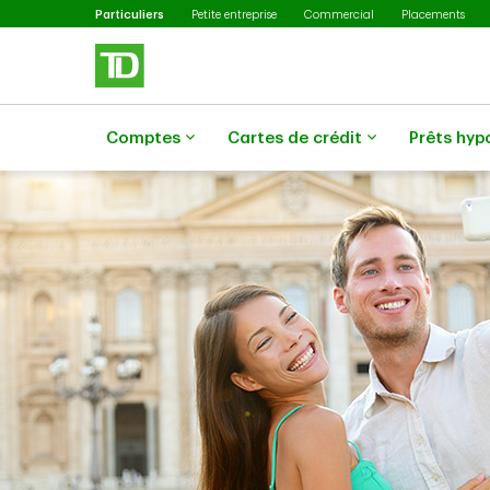
Sélectionné
Passer au contenu principal
Particuliers
Petite entreprise
Commercial
Placements
Comptes
Cartes de crédit
Prêts hyp