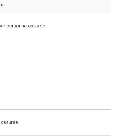
le
s par personne assurée
 assurée