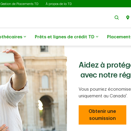
Gestion de Placements TD
À propos de la TD
Rech
othécaires
Prêts et lignes de crédit TD
Placement
Aidez à protég
avec notre ré
Vous pourriez économiser
†
uniquement au Canada
.
Obtenir une
soumission