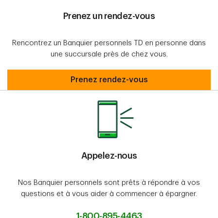
Prenez un rendez-vous
Rencontrez un Banquier personnels TD en personne dans
une succursale près de chez vous.
Prenez un rendez-vous
Prenez rendez-vous
Appelez-nous
Nos Banquier personnels sont prêts à répondre à vos
questions et à vous aider à commencer à épargner.
1-800-895-4463