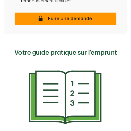
remboursement flexible
.
Ligne de crédit personnelle non gar
Faire une demande
Votre guide pratique sur l’emprunt