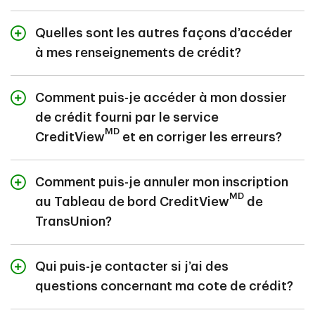
Pas du tout. Vérifier une cote de crédit sur le Tableau
MD
de bord CreditView
n’a aucune incidence sur la cote
Quelles sont les autres façons d’accéder
ou le dossier de crédit. Vous pouvez vérifier votre cote
à mes renseignements de crédit?
en tout temps.
Vous pouvez communiquer directement avec
TransUnion du Canada Inc. pour accéder à vos
Comment puis-je accéder à mon dossier
renseignements de crédit en composant le
1 888 752-
de crédit fourni par le service
9182
ou en ligne à
ocs.transunion.ca
MD
CreditView
et en corriger les erreurs?
Vous avez le droit d’accéder à votre dossier de crédit
complet et d’en corriger les erreurs. Pour ce faire,
Comment puis-je annuler mon inscription
veuillez contacter
MD
au Tableau de bord CreditView
de
TransUnion du Canada, Inc.
TransUnion?
Téléphone :
1-800-663-9980
Centre de relations au consommateur
Pour annuler votre inscription, veuillez contacter
P.O. Box 338, LCD1
TransUnion par téléphone au
1-888-752-9182
.
Qui puis-je contacter si j’ai des
Hamilton Ontario
questions concernant ma cote de crédit?
L8L 7W2
Pour toutes questions, veuillez contacter TransUnion