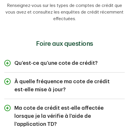
Renseignez-vous sur les types de comptes de crédit que
vous avez et consultez les enquêtes de crédit récemment
effectuées.
Foire aux questions
Qu’est-ce qu’une cote de crédit?
Votre cote de crédit est une évaluation de votre
capacité à emprunter de l’argent et à le rembourser de
À quelle fréquence ma cote de crédit
manière responsable. Indicateur fort de votre santé
est-elle mise à jour?
financière globale, elle est utilisée par les banques, les
MD
sociétés de cartes de crédit et autres institutions pour
Sur le Tableau de bord CreditView
de TransUnion,
déterminer s’il convient de vous accorder un crédit.
votre cote de crédit est mise à jour chaque semaine.
Ma cote de crédit est-elle affectée
lorsque je la vérifie à l’aide de
l’application TD?