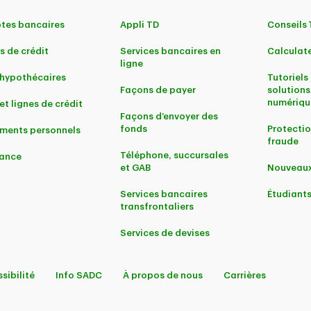
tes bancaires
Appli TD
Conseils
s de crédit
Services bancaires en
Calculate
ligne
 hypothécaires
Tutoriels 
Façons de payer
solutions
numériqu
et lignes de crédit
Façons d’envoyer des
fonds
Protectio
ments personnels
fraude
Téléphone, succursales
ance
et GAB
Nouveaux
Services bancaires
Étudiant
transfrontaliers
Services de devises
sibilité
Info SADC
À propos de nous
Carrières