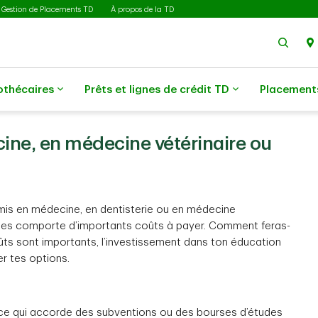
Gestion de Placements TD
À propos de la TD
Rech
othécaires
Prêts et lignes de crédit TD
Placement
ine, en médecine vétérinaire ou
admis en médecine, en dentisterie ou en médecine
udes comporte d’importants coûts à payer. Comment feras-
ûts sont importants, l’investissement dans ton éducation
er tes options.
ince qui accorde des subventions ou des bourses d’études