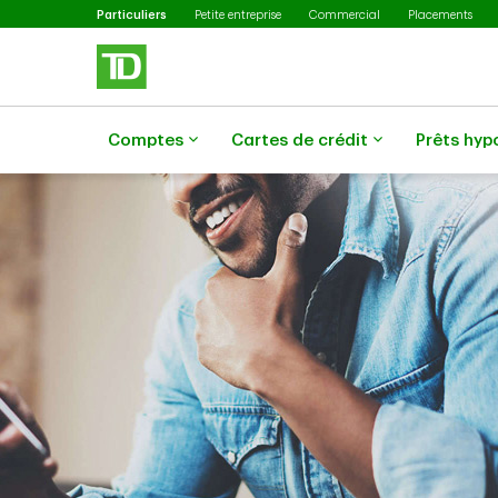
Sélectionné
Passer au contenu principal
Particuliers
Petite entreprise
Commercial
Placements
Comptes
Cartes de crédit
Prêts hyp