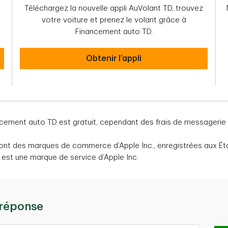
Téléchargez la nouvelle appli AuVolant TD, trouvez
votre voiture et prenez le volant grâce à
Financement auto TD.
Bienvenue à l’appli AuVolantMC TD
Obtenir l’appli
ncement auto TD est gratuit, cependant des frais de messagerie
sont des marques de commerce d’Apple Inc., enregistrées aux Éta
 est une marque de service d’Apple Inc.
 réponse