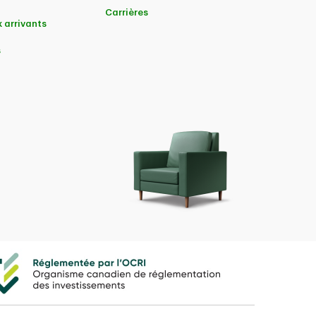
Carrières
 arrivants
s