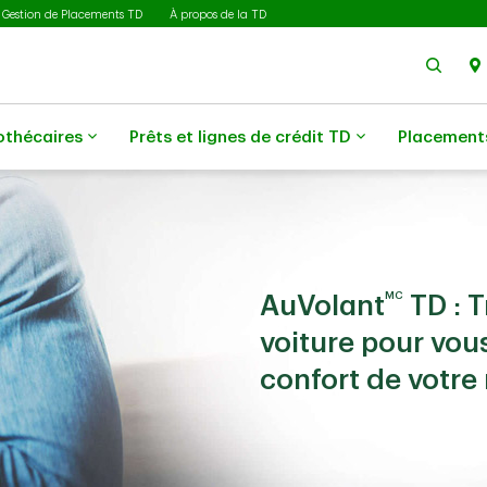
Gestion de Placements TD
À propos de la TD
Rech
othécaires
Prêts et lignes de crédit TD
Placement
MC
AuVolant
TD : 
voiture pour vou
confort de votre