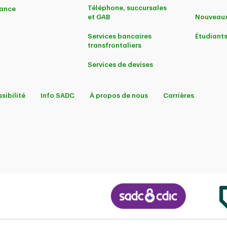
Téléphone, succursales
ance
et GAB
Nouveaux
Services bancaires
Étudiant
transfrontaliers
Services de devises
sibilité
Info SADC
À propos de nous
Carrières