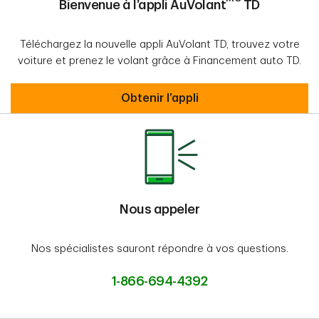
Bienvenue à l’appli AuVolant
TD
Téléchargez la nouvelle appli AuVolant TD, trouvez votre
voiture et prenez le volant grâce à Financement auto TD.
Bienvenue à l’appli AuVolantMC TD
Obtenir l’appli
Nous appeler
Nos spécialistes sauront répondre à vos questions.
1-866-694-4392