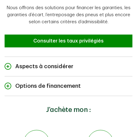
Nous offrons des solutions pour financer les garanties, les
garanties d’écart, l’entreposage des pneus et plus encore
selon certains critères d’admissibilité.
Consulter les taux privilégiés
Aspects à considérer
Entreposage saisonnier
Options de financement
Songez aux mois durant lesquels vous pourrez
Prenez le volant grâce à la TD
profiter de votre VR et aux frais d’entreposage à
débourser par la suite.
La TD offre divers avantages et options de
J’achète mon :
financement concurrentielles. Avantages :
Choix de VR
Trouvez un VR qui cadre avec vos besoins et votre
Taux concurrentiels
mode de vie (autocaravane de fin de semaine, de