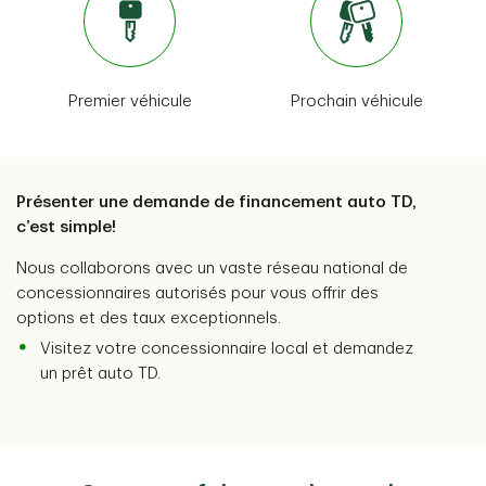
luxe, etc.).
Financement flexible
Camping
Programmes de concessionnaires
N’oubliez pas de tenir compte des frais de camping
Premier véhicule
Prochain véhicule
et assurez-vous d’avoir accès à de l’eau potable et
Partenariats de confiance à l’échelle nationale
à un système d’élimination des déchets adéquat.
Voir Plus
Voir Plus
Présenter une demande de financement auto TD,
c’est simple!
Nous collaborons avec un vaste réseau national de
concessionnaires autorisés pour vous offrir des
options et des taux exceptionnels.
Visitez votre concessionnaire local et demandez
un prêt auto TD.