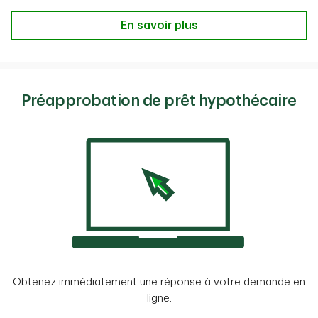
Vous achetez une propriété? En sav
En savoir plus
Préapprobation de prêt hypothécaire
Obtenez immédiatement une réponse à votre demande en
ligne.