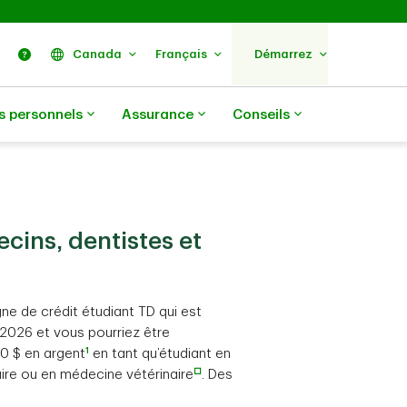
ercher
Nous trouver
Aide
Canada
Français
Démarrez
s personnels
Assurance
Conseils
ecins, dentistes et
e de crédit étudiant TD qui est
 2026 et vous pourriez être
1
00 $ en argent
en tant qu’étudiant en
□
re ou en médecine vétérinaire
. Des