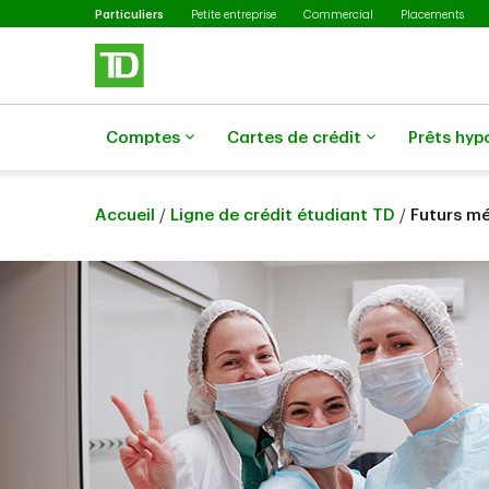
Sélectionné
Passer au contenu principal
Particuliers
Petite entreprise
Commercial
Placements
Comptes
Cartes de crédit
Prêts hyp
Accueil
/
Ligne de crédit étudiant TD
/
Futurs méd