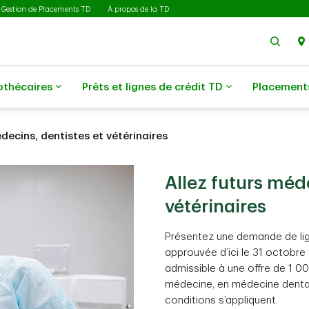
Gestion de Placements TD
À propos de la TD
Rech
othécaires
Prêts et lignes de crédit TD
Placement
ecins, dentistes et vétérinaires
Allez futurs méd
vétérinaires
Présentez une demande de lign
approuvée d’ici le 31 octobre
admissible à une offre de 1 0
médecine, en médecine dentai
conditions s’appliquent.