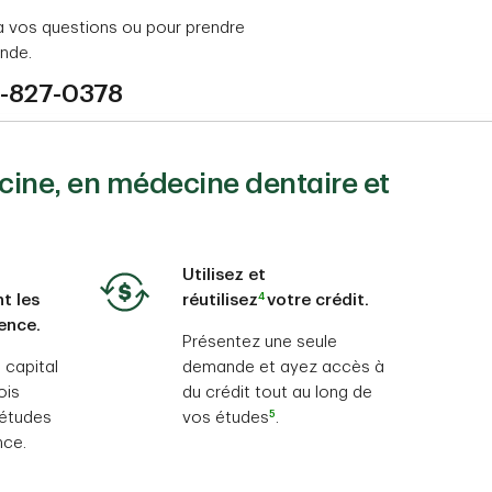
 vos questions ou pour prendre
nde.
6-827-0378
cine, en médecine dentaire et
Utilisez et
4
t les
réutilisez
votre crédit.
dence.
Présentez une seule
 capital
demande et ayez accès à
ois
du crédit tout au long de
5
 études
vos études
.
nce.