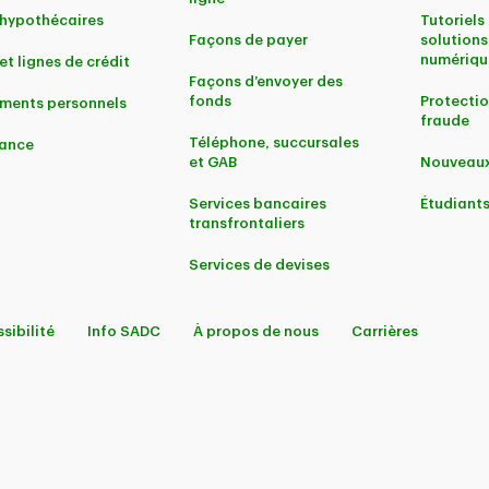
 hypothécaires
Tutoriels 
Façons de payer
solutions
numériqu
et lignes de crédit
Façons d’envoyer des
fonds
Protectio
ments personnels
fraude
Téléphone, succursales
ance
et GAB
Nouveaux
Services bancaires
Étudiant
transfrontaliers
Services de devises
sibilité
Info SADC
À propos de nous
Carrières