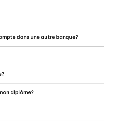
n compte dans une autre banque?
r étudiants.
pour étudiants TD.
 de Placements directs TD.
s?
à titre d’étudiant indiquée ci-
u’à ce que vous ayez 23 ans ou plus
n collège reconnu au Canada, avec
 mon diplôme?
nir un Certificat d’acceptation du
erti en un compte-chèques TD
 fourni, vous devez nous le
e
udiants TD jusqu’à votre 23
une université ou un collège
vous accumulez de l’épargne à court
e quand vous avez besoin d’argent