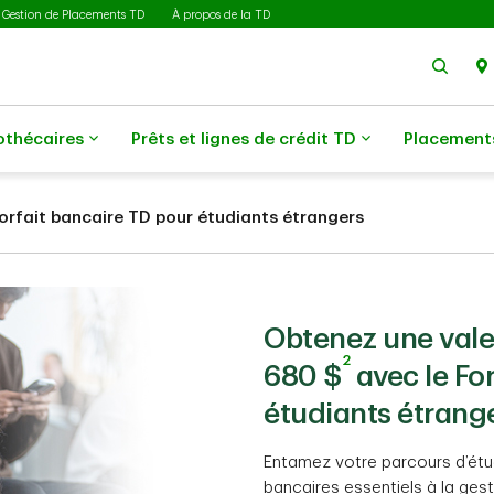
Gestion de Placements TD
À propos de la TD
Rech
othécaires
Prêts et lignes de crédit TD
Placement
Forfait bancaire TD pour étudiants étrangers
Obtenez une vale
2
680 $
avec le Fo
étudiants étrang
Entamez votre parcours d’étu
bancaires essentiels à la gesti