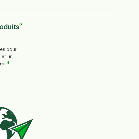
8
oduits
es pour
 et un
8
uent