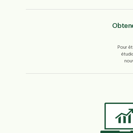
Obtene
Pour ê
étudi
nou