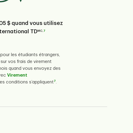
05 $ quand vous utilisez
ternational TD
MC,
7
D pour les étudiants étrangers,
sur vos frais de virement
 mois quand vous envoyez des
avec
Virement
7
Des conditions s’appliquent
.