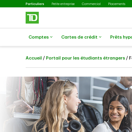
Sélectionné
Passer au contenu principal
Particuliers
Petite entreprise
Commercial
Placements
Comptes
Cartes de crédit
Prêts hyp
Accueil
/
Portail pour les étudiants étrangers
/ 