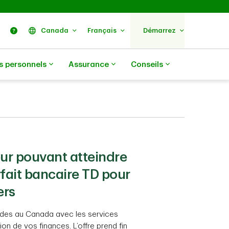
ercher
Nous trouver
Aide
Canada
Français
Démarrez
s personnels
Assurance
Conseils
ur pouvant atteindre
rfait bancaire TD pour
ers
des au Canada avec les services
on de vos finances. L’offre prend fin