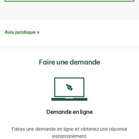
crédit.
En savoir plus
.
Consultez le
Guide des couvertures
pour en savoir
plus.
Avis juridique
Faire une demande
Demande en ligne
Faites une demande en ligne et obtenez une réponse
instantanément.