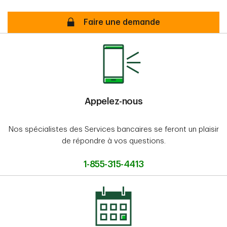
Demande en ligne Sécurisé
Faire une demande
Appelez-nous
Nos spécialistes des Services bancaires se feront un plaisir
de répondre à vos questions.
1-855-315-4413