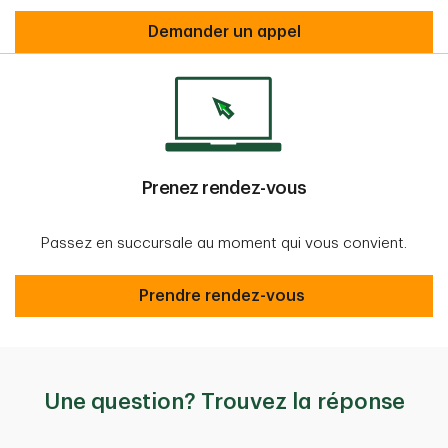
contact us
Demander un appel
Prenez rendez-vous
Passez en succursale au moment qui vous convient.
Prendre rendez-vous
Prendre rendez-vous
Une question? Trouvez la réponse