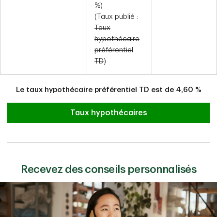
%)
(Taux publié :
Taux
hypothécaire
préférentiel
TD
)
Le taux hypothécaire préférentiel TD est de
4,60
%
Taux hypothécaires
Recevez des conseils personnalisés