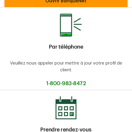
Services bancaires par Internet Ban
Ouvrir BanqueNet
Par téléphone
Veuillez nous appeler pour mettre à jour votre profil de
client.
1-800-983-8472
Prendre rendez-vous