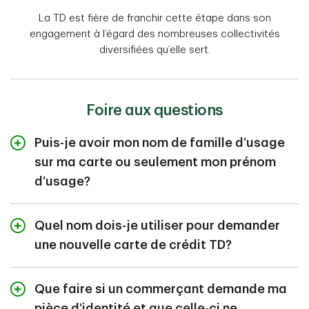
La TD est fière de franchir cette étape dans son
engagement à l’égard des nombreuses collectivités
diversifiées qu’elle sert.
Foire aux questions
Puis-je avoir mon nom de famille d’usage
sur ma carte ou seulement mon prénom
d’usage?
Vous pouvez demander de faire imprimer votre prénom
Quel nom dois-je utiliser pour demander
ou votre nom de famille d’usage, ou bien les deux, sur
votre carte de crédit TD.
une nouvelle carte de crédit TD?
C’est l’un des cas où votre nom légal est requis.
Que faire si un commerçant demande ma
Veuillez donc utiliser votre nom légal lorsque vous
faites une demande pour une nouvelle carte de crédit
pièce d’identité et que celle-ci ne