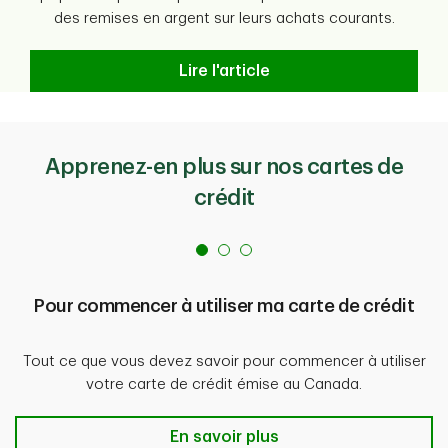
Cliquer pour payer
Le paiement en ligne avec votre
des remises en argent sur leurs achats courants.
carte Visa TD est facile, intelligent et sécurisé. Vous
n’avez qu’à cliquer pour payer avec votre carte Visa
Notions de base sur les cartes de
Lire l'article
TD quand vous voyez cette icône (
) là où Visa
est acceptée.
Gérez votre carte de crédit dans l’appli TD
Établissez des limites d’opérations, bloquez les
Apprenez-en plus sur nos cartes de
achats internationaux ou verrouillez votre carte de
crédit
crédit.
En savoir plus
.
Pour commencer à utiliser ma carte de crédit
Tout ce que vous devez savoir pour commencer à utiliser
votre carte de crédit émise au Canada.
Pour commencer à utiliser ma carte
En savoir plus